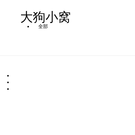
大狗小窝
全部
我是一只狗狗(～￣▽￣)～
0.8.5